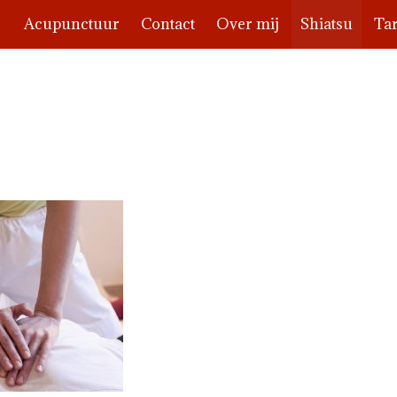
Acupunctuur
Contact
Over mij
Shiatsu
Tar