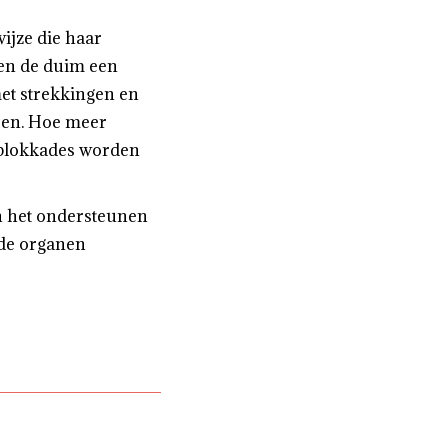
jze die haar
 en de duim een
met strekkingen en
aren. Hoe meer
 blokkades worden
an het ondersteunen
 de organen